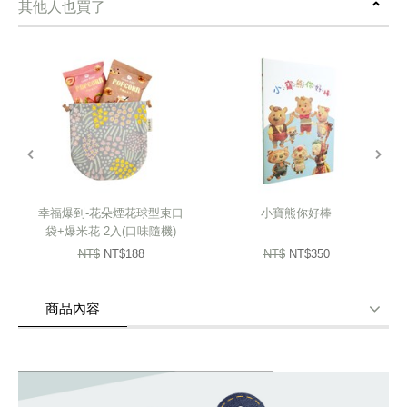
其他人也買了
丹寧布的深藍與褪色之間，藏著時間靜靜說的話。
透過布藝師拼接與再生，以另一種樣貌，輕輕落在沙發與床鋪之上——
成為你午後慵懶的陪伴。
prev
next
我們精選回收牛仔布，
每一塊布料，帶著屬於自己的軌跡與故事。
幸福爆到-花朵煙花球型束口
小寶熊你好棒
歷經歲月的洗禮，不只舒適與耐用，
袋+爆米花 2入(口味隨機)
7/10出貨
NT$
NT$188
NT$
NT$350
更多了一份復古的溫柔與不羈的自由感。
商品內容
擁抱著休息、擁抱著閱讀、擁抱著發呆，
讓日常的空白片刻，也變得有點詩意。
商品使用分享
商品評價(0)
我要詢問
(0)
無論擺在沙發、床上，或窗邊的一張椅子，