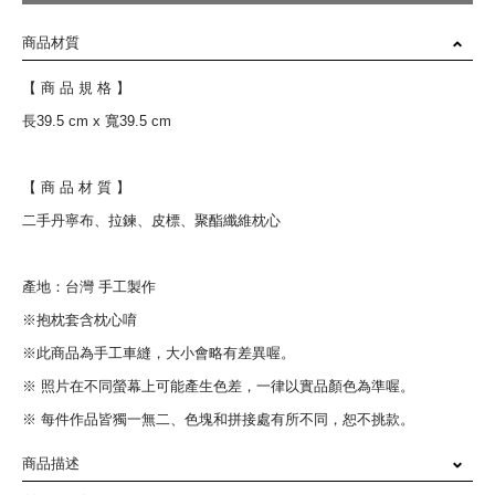
商品材質
【 商 品 規 格 】
長39.5 cm x 寬39.5 cm
【 商 品 材 質 】
二手丹寧布、拉鍊、皮標、聚酯纖維枕心
產地：台灣 手工製作
※抱枕套含枕心唷
※此商品為手工車縫，大小會略有差異喔。
※ 照片在不同螢幕上可能產生色差，一律以實品顏色為準喔。
※ 每件作品皆獨一無二、色塊和拼接處有所不同，恕不挑款。
商品描述