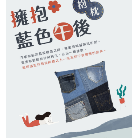
都是空間中最有溫度的那一塊藍。
使用再生牛仔布拼接製作，每件皆為獨一無二
• 材質厚實、耐用，具柔軟觸感
• 拉鍊設計，簡約俐落，方便清洗
• 色澤自然洗舊，展現復古質感與生活痕跡
• 為日常生活增添永續生活美學與質感氛圍