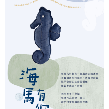
獨一無二設計與配色的暖心創作
倒映著布藝師充滿生命力的故事
且綻放著各種可能和希望，飽滿著溫暖感恩的心意
讓丹寧的美用另一種形式陪伴你創造雋永的旅程
在生活中能夠因為鯨魚而被療癒了幾分
同時感受著永續的美好，而這份暖意也將會長久延續 ･ᴥ･♡♡