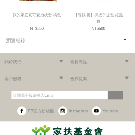
我的家庭真可愛抱枕套-橘色
【尋找‧愛】拼接手提包-紅黑
色
NT$350
NT$500
瀏覽紀錄
prev
next
關於我們
會員專區
‧網站導覽
‧品牌故事
‧最新消息
‧隱私權聲明
‧版權聲明
‧會員條款
‧加入會員
‧登入會員
‧訂單查詢
客戶服務
合作提案
‧門市據點
‧海外訂購辦法
‧常見問題
‧購物說明
‧聯絡我們
‧企業採購
‧異業合作
‧歷年合作廠商
訂閱
FB官方粉絲團
Instagram
Youtube