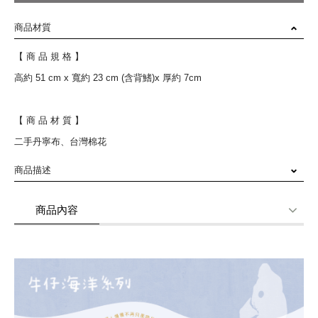
商品材質
【 商 品 規 格 】
高約 51 cm x 寬約 23 cm (含背鰭)x 厚約 7cm
【 商 品 材 質 】
二手丹寧布、台灣棉花
商品描述
每一隻海馬，從設計、打版到車縫
商品內容
都出自布藝師們(家扶媽媽)細緻的手藝
商品使用分享
商品評價(0)
我要詢問
(0)
以二手丹寧布料為素材，保留了布料上自然褪色的痕跡
歷經手工一件件拆解，嘗試不同的拼接手法及縫合工序
賦予二手丹寧永續生命 ⚗︎·̫⚗︎