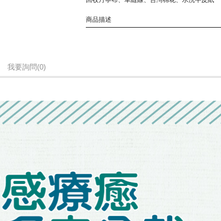
商品描述
植感療癒多肉盆栽 永續與技藝的交織
我要詢問
(0)
每一盆多肉，從設計、打版到車縫
都出自布藝師們(家扶媽媽)細緻的手藝
以二手丹寧布料為素材，保留了布料上自然褪色
歷經手工一件件拆解，嘗試不同的拼接手法及縫
賦予二手丹寧永續生命 ⚗︎·̫⚗︎
獨一無二設計與配色的暖心創作
倒映著布藝師充滿生命力的故事
且綻放著各種可能和希望，飽滿著溫暖感恩的心
讓丹寧的美用另一種形式陪伴你創造雋永的旅程