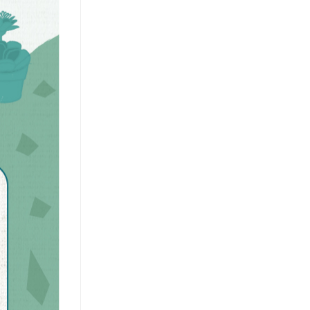
 ･ᴥ･♡♡
以實品顏色為準