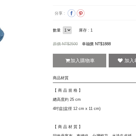
分享 :
數量
庫存 : 1
原價 NT$2500
幸福價 NT$
1888
加入購物車
商品材質
【 商 品 規 格 】
總高度約 25 cm
4吋盆(盆徑 12 cm x 11 cm)
【 商 品 材 質 】
回收丹寧布、車縫線、台灣棉花、水洗牛皮紙