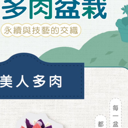
在生活中能夠因為多肉而被療癒了幾分
同時感受著永續的美好，而這份暖意也將會長久延續
產地：台灣手工製作
※此商品為手工車縫，大小會略有差異喔。
※ 為回收布料，故每一盆布料刷色不同，一律
喔。