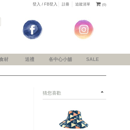
登入 /
FB登入
註冊
追蹤清單
(0)
食材
送禮
各中心小舖
SALE
next
猜您喜歡