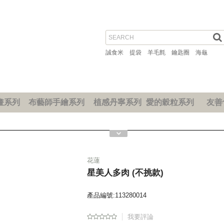
誠食米
提袋
羊毛氈
鑰匙圈
海龜
畫系列
布藝師手繪系列
植感丹寧系列
愛的穀粒系列
友善
花蓮
星美人多肉 (不挑款)
產品編號:113280014
我要評論