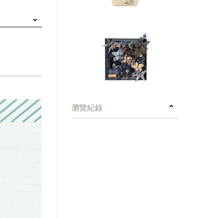
瀏覽紀錄
的痕跡
合工序
意