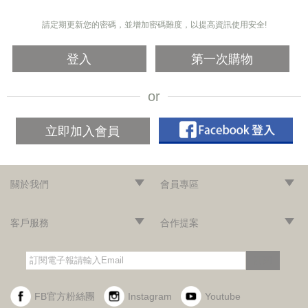
請定期更新您的密碼，並增加密碼難度，以提高資訊使用安全!
登入
第一次購物
立即加入會員
關於我們
會員專區
‧網站導覽
‧品牌故事
‧最新消息
‧隱私權聲明
‧版權聲明
‧會員條款
‧加入會員
‧登入會員
‧訂單查詢
客戶服務
合作提案
‧門市據點
‧海外訂購辦法
‧常見問題
‧購物說明
‧聯絡我們
‧企業採購
‧異業合作
‧歷年合作廠商
訂閱
FB官方粉絲團
Instagram
Youtube