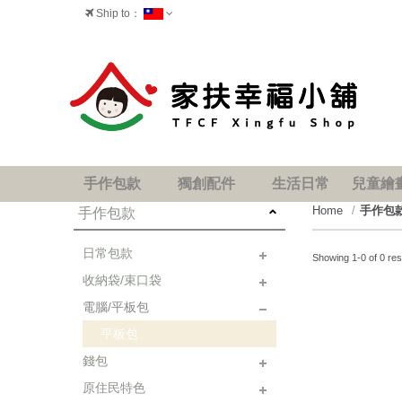
Ship to：
台灣
手作包款
獨創配件
生活日常
兒童繪
Home
手作包
手作包款
日常包款
Showing 1-0 of 0 res
收納袋/束口袋
肩背包/側背包
後背包
手提包
手拿包
手機包/手機套
電腦/平板包
化妝包
收納袋
筆袋
平板包
錢包
原住民特色
零錢包
口金包