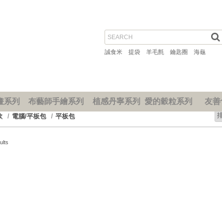
誠食米
提袋
羊毛氈
鑰匙圈
海龜
畫系列
布藝師手繪系列
植感丹寧系列
愛的穀粒系列
友善
款
電腦/平板包
平板包
ults