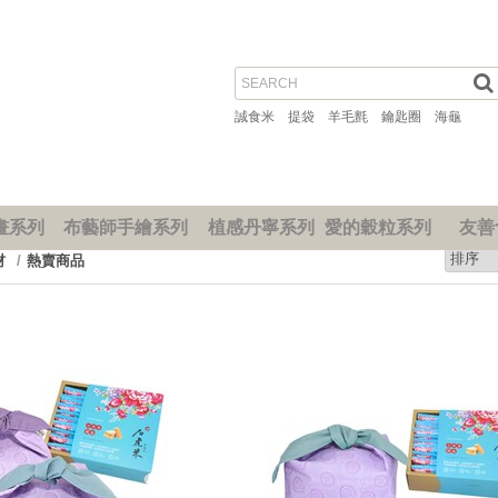
誠食米
提袋
羊毛氈
鑰匙圈
海龜
畫系列
布藝師手繪系列
植感丹寧系列
愛的穀粒系列
友善
材
熱賣商品
prev
next