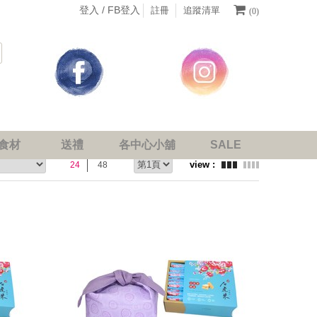
登入 /
FB登入
註冊
追蹤清單
(0)
食材
送禮
各中心小舖
SALE
24
48
prev
next
prev