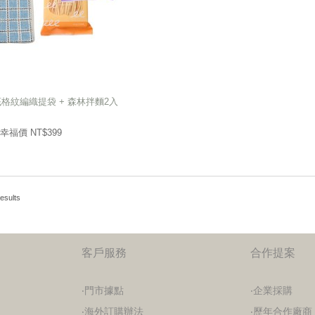
格紋編織提袋 + 森林拌麵2入
格紋編織提袋 + 森林拌麵2入
399
幸福價 NT$
幸福價 NT$
399
esults
客戶服務
合作提案
‧門市據點
‧企業採購
‧海外訂購辦法
‧歷年合作廠商