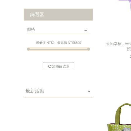
篩選器
價格
香約幸福．米香禮盒(
最低價 NT$
0
- 最高價 NT$
6500
預
香約幸福．米香禮盒(
預
清除篩選器
最新活動
next