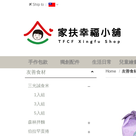
Ship to：
台灣
手作包款
獨創配件
生活日常
兒童繪
Home
友善食
友善食材
三光誠食米
1入組
3入組
5入組
森林拌麵
next
伯拉罕蛋捲
1入組
2入組