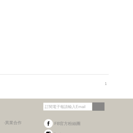
1
訂閱
‧異業合作
FB官方粉絲團