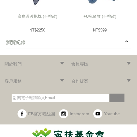
寶島漫波抱枕 (不挑款)
+U兔吊飾 (不挑款)
NT$2250
NT$599
瀏覽紀錄
prev
next
關於我們
會員專區
‧網站導覽
‧品牌故事
‧最新消息
‧隱私權聲明
‧版權聲明
‧會員條款
‧加入會員
‧登入會員
‧訂單查詢
客戶服務
合作提案
‧門市據點
‧海外訂購辦法
‧常見問題
‧購物說明
‧聯絡我們
‧企業採購
‧異業合作
‧歷年合作廠商
訂閱
FB官方粉絲團
Instagram
Youtube