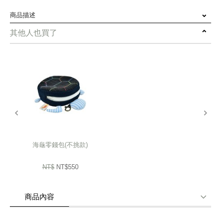
商品描述
其他人也買了
深藍底色搭配幾何圖形
點綴上金色小鑽石
出門在外低調小奢華
➤ 輕巧收納、方便攜帶
prev
next
➤ 舒適透氣、特色布花
➤ 雙面搭配，依心情選擇
海龜零錢包(不挑款)
★ 建議冷洗精手洗，陰乾。勿用熨斗燙整，勿用洗衣機清洗。
NT$
NT$550
★ 因每台電腦營幕及設定問題等，會與實品顏色略有差異，若不能接受
請勿下標，謝謝。
商品內容
★此商品為純手工車縫，大小會略有差異喔
商品使用分享
商品評價(0)
我要詢問
(0)