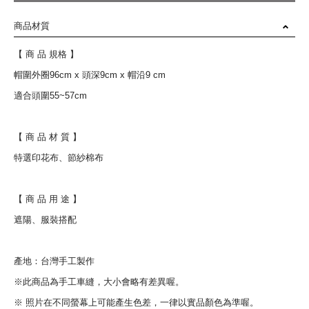
商品材質
【 商 品 規格 】
帽圍外圈96cm x 頭深9cm x 帽沿9 cm
適合頭圍55~57cm
【 商 品 材 質 】
特選印花布、節紗棉布
【 商 品 用 途 】
遮陽、服裝搭配
產地：台灣手工製作
※此商品為手工車縫，大小會略有差異喔。
※ 照片在不同螢幕上可能產生色差，一律以實品顏色為準喔。