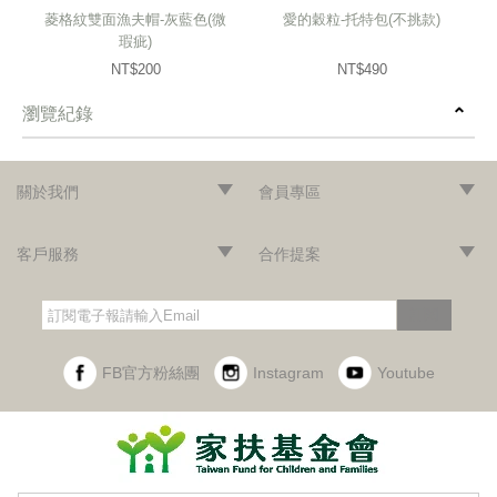
菱格紋雙面漁夫帽-灰藍色(微
愛的穀粒-托特包(不挑款)
瑕疵)
NT$200
NT$490
瀏覽紀錄
prev
next
關於我們
會員專區
‧網站導覽
‧品牌故事
‧最新消息
‧隱私權聲明
‧版權聲明
‧會員條款
‧加入會員
‧登入會員
‧訂單查詢
客戶服務
合作提案
‧門市據點
‧海外訂購辦法
‧常見問題
‧購物說明
‧聯絡我們
‧企業採購
‧異業合作
‧歷年合作廠商
訂閱
FB官方粉絲團
Instagram
Youtube