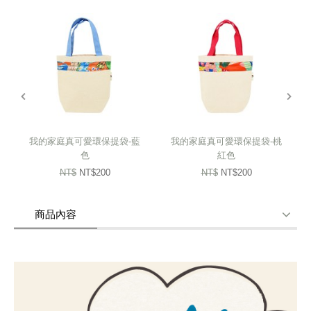
輕量防潑水材質，減緩被水直接滲透
適合日常裝零錢等隨身小物品
使用100%回收寶特瓶再製，讓你的時尚選擇更有意義
prev
next
宜蘭家扶幸福小舖
小舖媽媽透過老師的引導，「從零開始」的學習，
拿起久違的鉛筆，一筆一畫慢慢找回自己的靈魂。
我的家庭真可愛環保提袋-藍
我的家庭真可愛環保提袋-桃
色
紅色
NT$
NT$200
NT$
NT$200
心的方向
“人生路總有各式各樣的考驗，用平靜的心去面對，
商品內容
用沉穩的力量創造繽紛的色彩，活出自己的里程碑。”
--媽媽布花創作說明
商品使用分享
商品評價(0)
我要詢問
(0)
幸福小舖 x FNG保特瓶回收紗
結合 F N G 循環設計理念