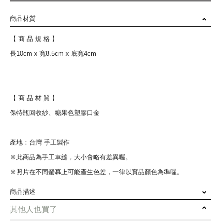
商品材質
【 商 品 規 格 】
長10cm x 寬8.5cm x 底寬4cm
【 商 品 材 質 】
保特瓶回收紗、糖果色塑膠口金
產地：台灣 手工製作
※此商品為手工車縫，大小會略有差異喔。
※照片在不同螢幕上可能產生色差，一律以實品顏色為準喔。
商品描述
其他人也買了
小巧可愛的口金包