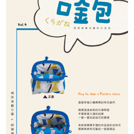
向無家者收購廢棄寶特瓶
以 100 %寶特瓶抽紗織布
透過環保轉印小舖媽媽創作的布花
再由小舖媽媽將布花開發系列商品
簡單的日常單品，想給你們不簡單的溫暖
資源循環利用，讓永續的種子能發芽茁壯