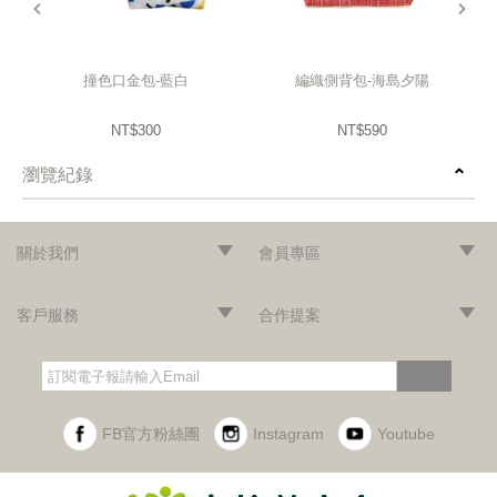
撞色口金包-藍白
編織側背包-海島夕陽
NT$300
NT$590
瀏覽紀錄
prev
next
關於我們
會員專區
‧網站導覽
‧品牌故事
‧最新消息
‧隱私權聲明
‧版權聲明
‧會員條款
‧加入會員
‧登入會員
‧訂單查詢
客戶服務
合作提案
‧門市據點
‧海外訂購辦法
‧常見問題
‧購物說明
‧聯絡我們
‧企業採購
‧異業合作
‧歷年合作廠商
訂閱
FB官方粉絲團
Instagram
Youtube