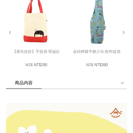
春天來到滿滿花朵綻放印花布料
讓日常生活多點療愈點綴
prev
next
為平凡的每一天帶來一點浪漫氣息
使用完可平放收納不佔空間
【家扶娃娃】手提袋-聖誕紅
金桔檸檬半糖少冰-飲料提袋
NT$
NT$290
NT$
NT$390
適用一般市售軟裝抽取式衛生紙
商品內容
商品使用分享
商品評價(0)
我要詢問
(0)