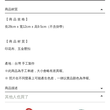
商品材質
【 商 品 規 格 】
長28cm x 寬12cm x 高9.5cm（不含掛帶）
【 商 品 材 質 】
印花布、五金壓扣
產地：台灣 手工製作
※此商品為手工車縫，大小會略有差異喔。
※ 照片在不同螢幕上可能產生色差，一律以實品顏色為準喔。
商品描述
其他人也買了
吊掛可拆式設計
不論家用、車用、戶外露營、辦公室皆適用