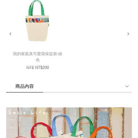
結合孩子們可愛童趣風格的塗鴉創作，都是來自孩子們對家庭的期待！
花蓮家扶幸福小舖-小舖媽媽對縫紉的堅持，最引以為傲的作品。順帶著
一顆對未來美好共好的心，一份滿溢的愛想要與你分享！
prev
next
“夢想的家，有人可以在外面保護著我，還有一顆大蘋果樹，可以讓我吃
飽飽的，住在城堡裡，就不用擔心被壞人欺負。”--繪畫創作說明
我的家庭真可愛環保提袋-綠
色
NT$
NT$200
LOVE YOU家扶兒保樂遊學習網兒童保護宣導繪畫設計
*家扶基金會兒童保護的幸福願景
商品內容
虐待事件不僅讓受虐兒少身心受創，更可能直接影響他們的行為，複製
暴力並以暴力手段對待家人、同儕等關係，陷入世代的惡性循環。讓我
商品使用分享
商品評價(0)
我要詢問
(0)
們共同許下讓孩子幸福的承諾，協助健全家庭功能，不讓暴力有空間於
家庭及世代間滋長，終結暴力惡性循環。
*家扶基金會邀請全國國小學童以「我幸福的家」為主題進行繪畫創作，
家扶幸福小舖以此為基礎進行布花的創意設計和開發，而有布花相關商