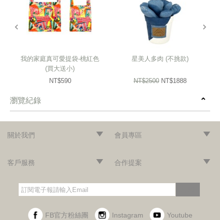
prev
next
我的家庭真可愛提袋-桃紅色
星美人多肉 (不挑款)
(買大送小)
NT$590
NT$2500
NT$1888
瀏覽紀錄
prev
next
關於我們
會員專區
‧網站導覽
‧品牌故事
‧最新消息
‧隱私權聲明
‧版權聲明
‧會員條款
‧加入會員
‧登入會員
‧訂單查詢
客戶服務
合作提案
‧門市據點
‧海外訂購辦法
‧常見問題
‧購物說明
‧聯絡我們
‧企業採購
‧異業合作
‧歷年合作廠商
訂閱
FB官方粉絲團
Instagram
Youtube