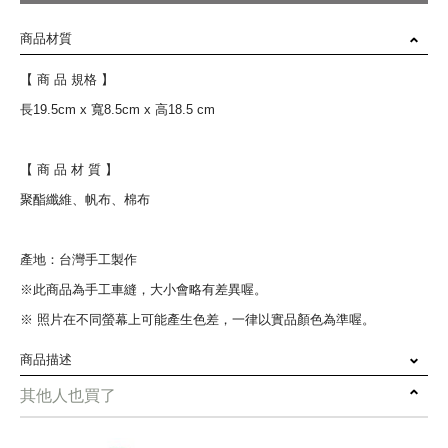
商品材質
【 商 品 規格 】
長19.5cm x 寬8.5cm x 高18.5 cm
【 商 品 材 質 】
聚酯纖維、帆布、棉布
產地：台灣手工製作
※此商品為手工車縫，大小會略有差異喔。
※ 照片在不同螢幕上可能產生色差，一律以實品顏色為準喔。
商品描述
其他人也買了
重量輕、體積小、攜帶方便，取代不環保的塑膠袋，可容納冰霸杯
960cc飲料杯，外食族購買三明治、水果、麵包都很方便！