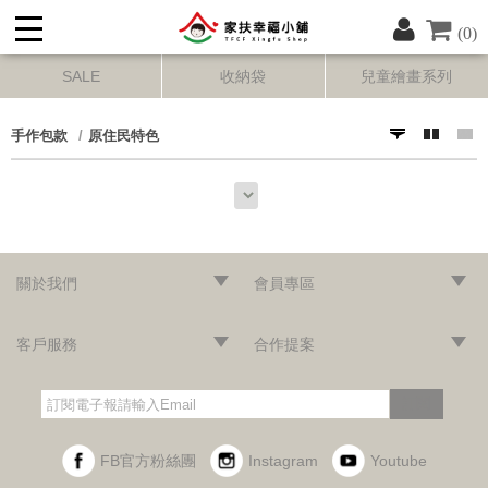
(0)
SALE
收納袋
兒童繪畫系列
手作包款
原住民特色
關於我們
會員專區
‧網站導覽
‧品牌故事
‧最新消息
‧隱私權聲明
‧版權聲明
‧會員條款
‧加入會員
‧登入會員
‧訂單查詢
客戶服務
合作提案
‧門市據點
‧海外訂購辦法
‧常見問題
‧購物說明
‧聯絡我們
‧企業採購
‧異業合作
‧歷年合作廠商
訂閱
FB官方粉絲團
Instagram
Youtube