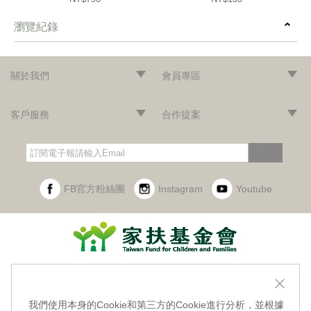
瀏覽紀錄
prev
next
關於我們
會員專區
‧網站導覽
‧品牌故事
‧最新消息
‧隱私權聲明
‧版權聲明
‧會員條款
‧加入會員
‧登入會員
‧訂單查詢
客戶服務
合作提案
‧門市據點
‧海外訂購辦法
‧常見問題
‧購物說明
‧聯絡我們
‧企業採購
‧異業合作
‧歷年合作廠商
訂閱
FB官方粉絲團
Instagram
Youtube
財團法人台灣兒童暨家庭扶助基金會附設幸福小舖
實體門市地址：403台中市西區民權路228號1樓
我們使用本身的Cookie和第三方的Cookie進行分析，並根據
統編：47442956