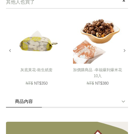
其他人也買了
白胖的蓮藕，意味着新的一年好事能成雙
切開的秋葵，就像是一顆顆小星星
五顆種籽似珍珠般閃閃發亮
涼拌一道幸福好滋味。
prev
next
四款花色，整只提袋圓潤和諧，有著一份嬌巧的可愛
適合放進錢包、鑰匙及手機即可出門的簡便手提包
短提把設計，加寬提把增加提握的舒適性
灰底黃花-衛生紙套
加價購商品 -幸福爆到爆米花
柔軟可折疊的質地可隨意收納
10入
NT$
NT$350
NT$
NT$380
拿上手有滿滿的日系感
商品內容
商品使用分享
商品評價(0)
我要詢問
(0)