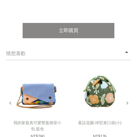
立即購買
猜您喜歡
prev
next
我的家庭真可愛雙蓋側背小
童話花園-球型束口袋(小)
包-藍色
NT$790
NT$135