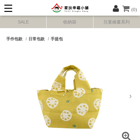
(0)
SALE
收納袋
兒童繪畫系列
手作包款
日常包款
手提包
next