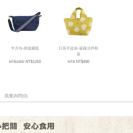
半月包-靜謐藏藍
日系手提袋-蓮藕涼拌秋
葵
NT$1400
NT$1260
NT$
NT$490
我要詢問
(0)