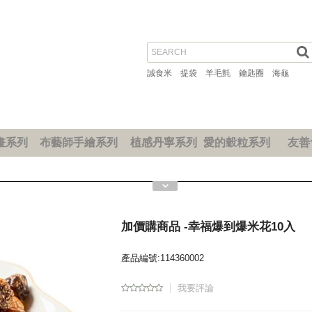
誠食米
提袋
羊毛氈
鑰匙圈
海龜
畫系列
布藝師手繪系列
植感丹寧系列
愛的穀粒系列
友善
加價購商品 -幸福爆到爆米花10入
產品編號:114360002
我要評論