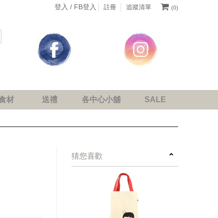
登入 /
FB登入
註冊
追蹤清單
(0)
食材
送禮
各中心小舖
SALE
next
猜您喜歡