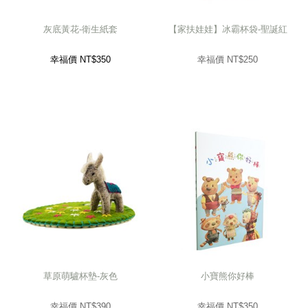
灰底黃花-衛生紙套
【家扶娃娃】冰霸杯袋-聖誕紅
幸福價 NT$
350
幸福價 NT$
250
草原萌驢杯墊-灰色
小寶熊你好棒
幸福價 NT$
390
幸福價 NT$
350