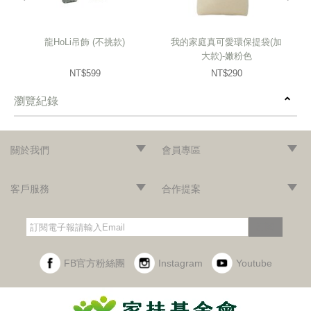
龍HoLi吊飾 (不挑款)
我的家庭真可愛環保提袋(加
大款)-嫩粉色
NT$599
NT$290
瀏覽紀錄
prev
next
關於我們
會員專區
‧網站導覽
‧品牌故事
‧最新消息
‧隱私權聲明
‧版權聲明
‧會員條款
‧加入會員
‧登入會員
‧訂單查詢
客戶服務
合作提案
‧門市據點
‧海外訂購辦法
‧常見問題
‧購物說明
‧聯絡我們
‧企業採購
‧異業合作
‧歷年合作廠商
訂閱
FB官方粉絲團
Instagram
Youtube