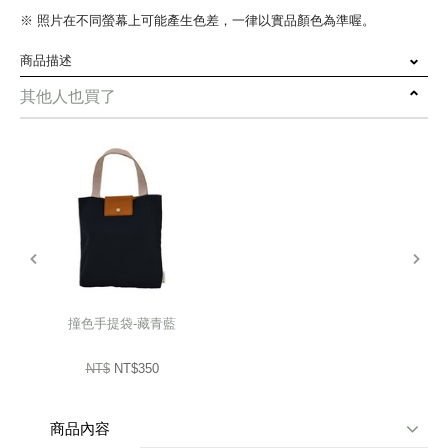
※ 照片在不同螢幕上可能產生色差，一律以實品顏色為準喔。
商品描述
其他人也買了
❤ 由花蓮幸福小舖的媽媽們，
以冰霸杯的尺寸來手工製作小提袋。
除了輕巧可愛，內裡還附小夾層，
可以放置隨身小物。小提袋方便簡單外出，
而提袋小而方便收納，
prev
next
外頭還有印上家扶基金會的靈魂人物WaWa，
而頭上還有小熊佳佳的陪伴唷！
四種繽紛顏色還不包色一起帶走嗎？
撞色手提袋-藏青藍
NT$
NT$350
商品內容