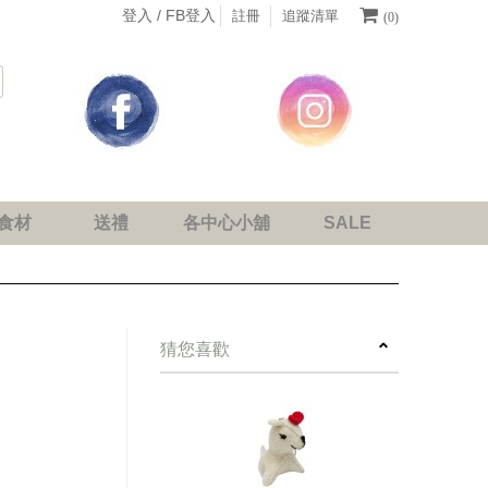
登入 /
FB登入
註冊
追蹤清單
(0)
食材
送禮
各中心小舖
SALE
next
猜您喜歡