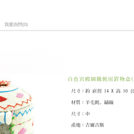
由吉爾吉斯家扶媽媽們純手工製作，
每一件商品難免會有些微落差，
我要詢問
(0)
但也讓每件商品都屬於獨一無二，
下單前請三思喔!