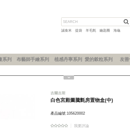
誠食米
提袋
羊毛氈
鑰匙圈
海龜
畫系列
布藝師手繪系列
植感丹寧系列
愛的穀粒系列
友善
吉爾吉斯
白色宮殿圖騰氈房置物盒(中)
產品編號:105620002
我要評論