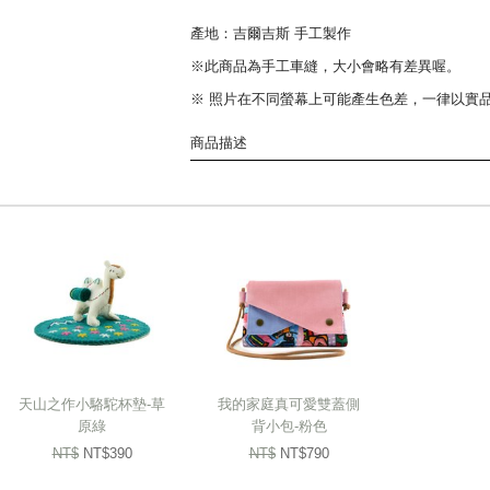
產地：吉爾吉斯 手工製作
※此商品為手工車縫，大小會略有差異喔。
※ 照片在不同螢幕上可能產生色差，一律以實
商品描述
古老的傳說，永恆的藝術。
氈房，是遊牧民族變動步伐下，永遠守候的家。
由吉爾吉斯媽媽們親手縫製的氈房造型。
有如杯子蛋糕的外型，用色大方，細膩手縫，
吉爾吉斯氈房造型的置物盒，
不僅表現出吉爾吉斯的生活文化，
天山之作小駱駝杯墊-草
我的家庭真可愛雙蓋側
也能成為居家、辦公的好幫手，
原綠
背小包-粉色
放置零食、辦公室小物也都相當便利。
NT$
NT$390
NT$
NT$790