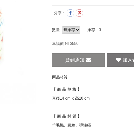
分享 :
數量
庫存 : 0
幸福價 NT$
550
貨到通知
商品材質
【 商 品 規 格 】
直徑14 cm x 高10 cm
【 商 品 材 質 】
羊毛氈、繡線、彈性繩