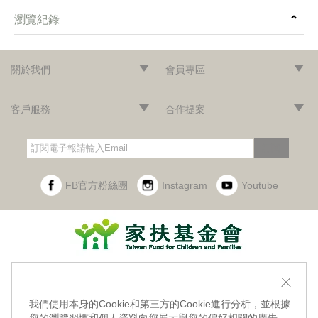
瀏覽紀錄
prev
next
關於我們
會員專區
‧網站導覽
‧品牌故事
‧最新消息
‧隱私權聲明
‧版權聲明
‧會員條款
‧加入會員
‧登入會員
‧訂單查詢
客戶服務
合作提案
‧門市據點
‧海外訂購辦法
‧常見問題
‧購物說明
‧聯絡我們
‧企業採購
‧異業合作
‧歷年合作廠商
訂閱
FB官方粉絲團
Instagram
Youtube
財團法人台灣兒童暨家庭扶助基金會附設幸福小舖
實體門市地址：403台中市西區民權路228號1樓
我們使用本身的Cookie和第三方的Cookie進行分析，並根據
統編：47442956