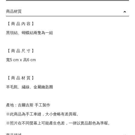
商品材質
【 商 品 內 容 】
黑領結、蝴蝶結兩隻為一組
【 商 品 尺 寸 】
寬5 cm x 高6 cm
【 商 品 材 質 】
羊毛氈、繡線、金屬鑰匙圈
產地：吉爾吉斯 手工製作
※此商品為手工車縫，大小會略有差異喔。
※照片在不同螢幕上可能產生色差，一律以實品顏色為準喔。