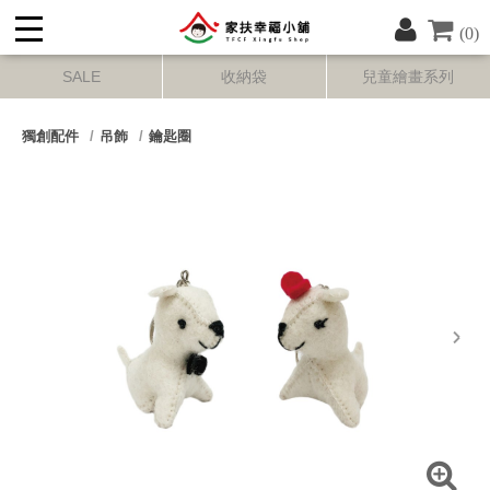
(0)
SALE
收納袋
兒童繪畫系列
獨創配件
吊飾
鑰匙圈
next