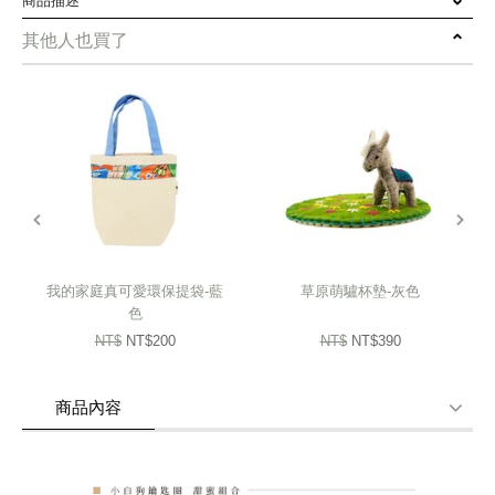
商品描述
其他人也買了
由吉爾吉斯家扶媽媽們純手工製作，
每一件商品難免會有些微落差，
但也讓每件商品都屬於獨一無二，
下單前請三思喔!
prev
next
模樣可愛的小白狗鑰匙圈，
完整收納你所有鑰匙，
即使丟在大包包內也不怕找不到。
我的家庭真可愛環保提袋-藍
草原萌驢杯墊-灰色
色
NT$
NT$200
NT$
NT$390
商品內容
商品使用分享
商品評價(0)
我要詢問
(0)