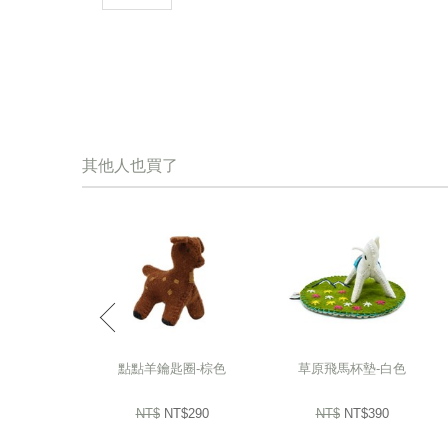
其他人也買了
prev
點點羊鑰匙圈-棕色
草原飛馬杯墊-白色
NT$
NT$290
NT$
NT$390