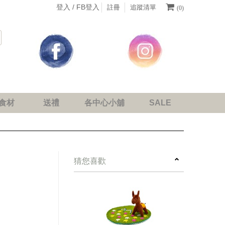
登入 /
FB登入
註冊
追蹤清單
(0)
食材
送禮
各中心小舖
SALE
next
猜您喜歡