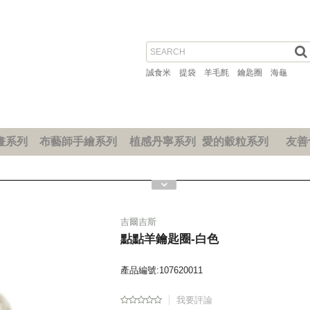
誠食米
提袋
羊毛氈
鑰匙圈
海龜
畫系列
布藝師手繪系列
植感丹寧系列
愛的穀粒系列
友善
吉爾吉斯
點點羊鑰匙圈-白色
產品編號:107620011
我要評論