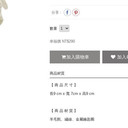
分享 :
數量
幸福價 NT$
290
加入購物車
商品材質
【 商 品 尺 寸 】
長9 cm x 寬 7cm x 高9 cm
【 商 品 材 質 】
羊毛氈、繡線、金屬鑰匙圈