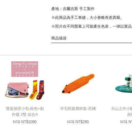
產地：吉爾吉斯 手工製作
※此商品為手工車縫，大小會略有差異喔。
※照片在不同螢幕上可能產生色差，一律以實品
商品描述
由吉爾吉斯家扶媽媽們純手工製作，
每一件商品難免會有些微落差，
下單前請三思喔!
模樣可愛的點點羊鑰匙圈，
完整收納你所有鑰匙，
即使丟在大包包內也不怕找不到。
雙蓋側背小包-粉色+創
羊毛氈狐狸杯套-亮橘
天山之作小
作襪 2雙 組合A
原
NT$
NT$1090
NT$
NT$290
NT$
N