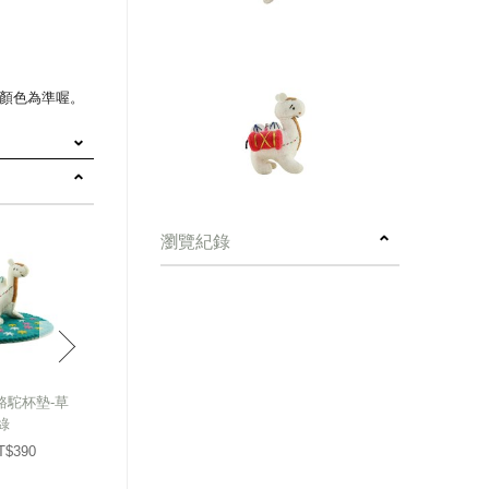
顏色為準喔。
瀏覽紀錄
next
駱駝杯墊-草
綠
T$390