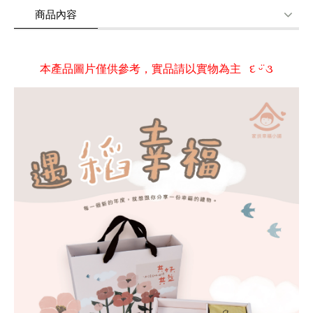
商品內容
商品使用分享
商品評價(0)
我要詢問
(0)
本產品圖片僅供參考，實品請以實物為主 દ ᵕ̈ ૩