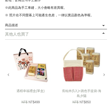
產地：皆為台灣手工製作
※此商品為手工車縫，大小會略有差異喔。
※ 照片在不同螢幕上可能產生色差，一律以實品顏色為準喔。
商品描述
其他人也買了
遇稻幸福是一份揉合了土地芬芳與掌心溫度的禮盒
收納了宜蘭山嵐間靜候的長秈米
與南投庇護工場學員細心貼標的在地好茶
提袋則是家扶媽媽們在縫紉機前
重拾自信、一針一線織就的日常
prev
next
送給重要的人，讓生活裡的米香與茶香
伴隨那份「閃閃發光」的勇敢，在每個平凡日子裡靜靜回甘
遇稻幸福禮盒(單盒)
長秈米(5入)+跳色手提袋-海
大宗訂購10盒另有優惠 ･ᴥ･♡♡
島夕陽
NT$
NT$499
NT$
NT$850