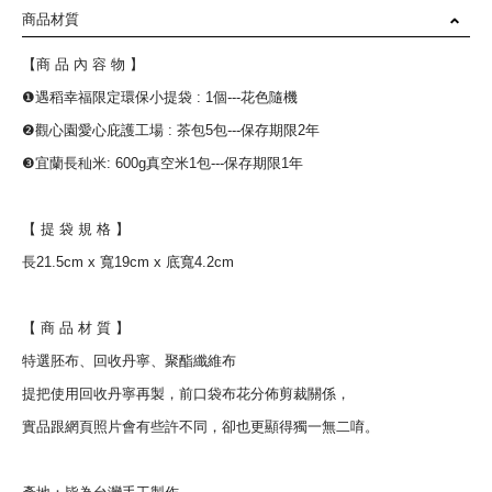
商品材質
【商 品 內 容 物 】
❶遇稻幸福限定環保小提袋 : 1個---花色隨機
❷觀心園愛心庇護工場 : 茶包5包---保存期限2年
❸宜蘭長秈米: 600g真空米1包---保存期限1年
【 提 袋 規 格 】
長21.5cm x 寬19cm x 底寬4.2cm
【 商 品 材 質 】
特選胚布、回收丹寧、聚酯纖維布
提把使用回收丹寧再製，前口袋布花分佈剪裁關係，
實品跟網頁照片會有些許不同，卻也更顯得獨一無二唷。