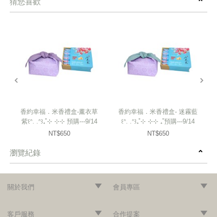
猜您喜歡
prev
next
香約幸福．米香禮盒-薰衣草
香約幸福．米香禮盒- 迷霧藍
紫꒰ᐢ. .ᐢ꒱₊˚⊹ ⊹⊹ 預購---9/14
꒰ᐢ. .ᐢ꒱₊˚⊹ ⊹⊹ ₊˚預購---9/14
陸續出貨
陸續出貨
NT$650
NT$650
瀏覽紀錄
prev
next
關於我們
會員專區
‧網站導覽
‧品牌故事
‧最新消息
‧隱私權聲明
‧版權聲明
‧會員條款
‧加入會員
‧登入會員
‧訂單查詢
客戶服務
合作提案