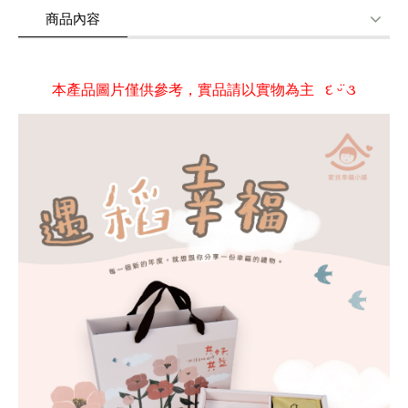
商品內容
商品使用分享
商品評價(0)
我要詢問
(0)
本產品圖片僅供參考，實品請以實物為主 દ ᵕ̈ ૩