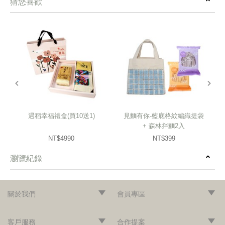
猜您喜歡
prev
next
遇稻幸福禮盒(買10送1)
見麵有你-藍底格紋編織提袋
+ 森林拌麵2入
NT$4990
NT$399
瀏覽紀錄
prev
next
關於我們
會員專區
‧網站導覽
‧品牌故事
‧最新消息
‧隱私權聲明
‧版權聲明
‧會員條款
‧加入會員
‧登入會員
‧訂單查詢
客戶服務
合作提案