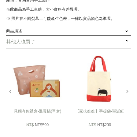
產地：皆為台灣手工製作
※此商品為手工車縫，大小會略有差異喔。
※ 照片在不同螢幕上可能產生色差，一律以實品顏色為準喔。
商品描述
其他人也買了
遇稻幸福是一份揉合了土地芬芳與掌心溫度的禮盒
收納了宜蘭山嵐間靜候的長秈米
與南投庇護工場學員細心貼標的在地好茶
提袋則是家扶媽媽們在縫紉機前
重拾自信、一針一線織就的日常
prev
next
送給重要的人，讓生活裡的米香與茶香
伴隨那份「閃閃發光」的勇敢，在每個平凡日子裡靜靜回甘
見麵有你禮盒-溫暖橘(單盒)
【家扶娃娃】手提袋-聖誕紅
大宗訂購10盒另有優惠 ･ᴥ･♡♡
NT$
NT$599
NT$
NT$290