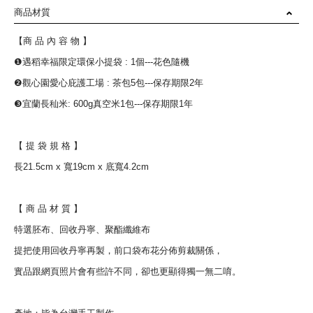
商品材質
【商 品 內 容 物 】
❶遇稻幸福限定環保小提袋 : 1個---花色隨機
❷觀心園愛心庇護工場 : 茶包5包---保存期限2年
❸宜蘭長秈米: 600g真空米1包---保存期限1年
【 提 袋 規 格 】
長21.5cm x 寬19cm x 底寬4.2cm
【 商 品 材 質 】
特選胚布、回收丹寧、聚酯纖維布
提把使用回收丹寧再製，前口袋布花分佈剪裁關係，
實品跟網頁照片會有些許不同，卻也更顯得獨一無二唷。