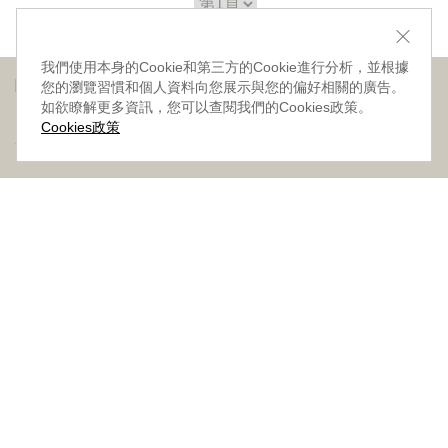
我們使用本身的Cookie和第三方的Cookie進行分析，並根據
關於我們
會員專區
您的瀏覽習慣和個人資料向您展示與您的偏好相關的廣告。
如欲瞭解更多資訊，您可以查閱我們的Cookies政策。
‧網站導覽
‧品牌故事
‧最新消息
‧隱私權聲明
‧版權聲明
‧會員條款
‧加入會員
‧登入會員
‧訂單查詢
Cookies政策
客戶服務
合作提案
‧門市據點
‧海外訂購辦法
‧常見問題
‧購物說明
‧聯絡我們
‧企業採購
‧異業合作
‧歷年合作廠商
訂閱
FB官方粉絲團
Instagram
Youtube
財團法人台灣兒童暨家庭扶助基金會附設幸福小舖
實體門市地址：403台中市西區民權路228號1樓
統編：47442956
E-mail:
xingfushop@ccf.org.tw