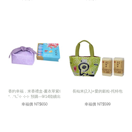
香約幸福．米香禮盒-薰衣草紫꒰
長秈米(2入)+愛的穀粒-托特包
ᐢ. .ᐢ꒱₊˚⊹ ⊹⊹ 預購---9/14陸續出
貨
幸福價 NT$
650
幸福價 NT$
599