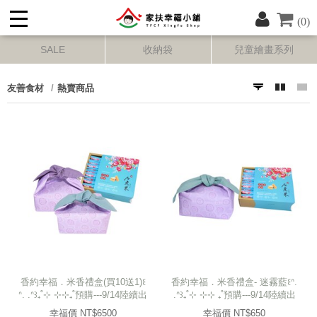
(0)
SALE
收納袋
兒童繪畫系列
友善食材
熱賣商品
香約幸福．米香禮盒(買10送1)꒰
香約幸福．米香禮盒- 迷霧藍꒰ᐢ.
ᐢ. .ᐢ꒱₊˚⊹ ⊹⊹₊˚預購---9/14陸續出
.ᐢ꒱₊˚⊹ ⊹⊹ ₊˚預購---9/14陸續出
貨
貨
幸福價 NT$
6500
幸福價 NT$
650