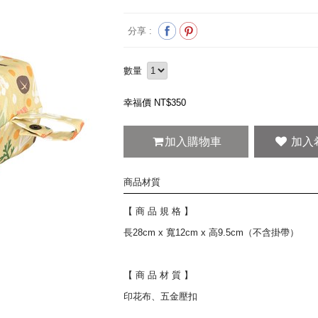
分享 :
數量
幸福價 NT$
350
加入購物車
商品材質
【 商 品 規 格 】
長28cm x 寬12cm x 高9.5cm（不含掛帶）
【 商 品 材 質 】
印花布、五金壓扣