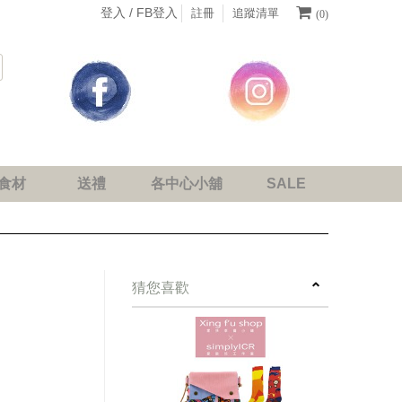
登入 /
FB登入
註冊
追蹤清單
(0)
食材
送禮
各中心小舖
SALE
next
猜您喜歡