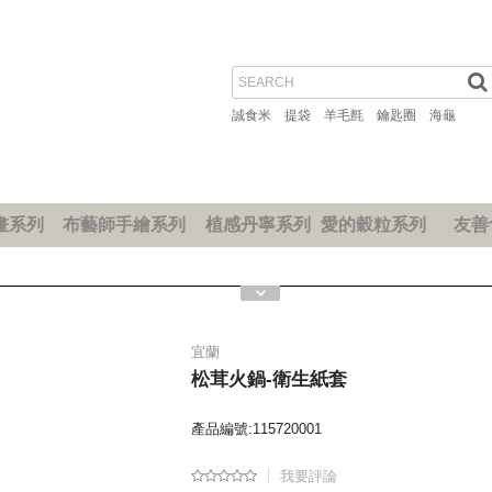
誠食米
提袋
羊毛氈
鑰匙圈
海龜
畫系列
布藝師手繪系列
植感丹寧系列
愛的穀粒系列
友善
宜蘭
松茸火鍋-衛生紙套
產品編號:115720001
我要評論