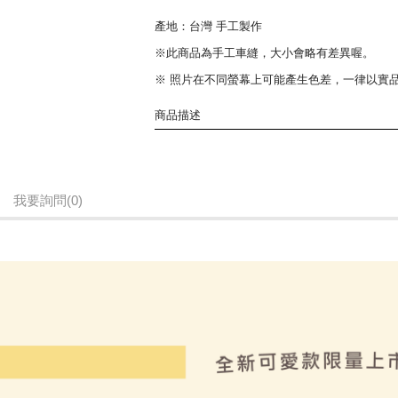
產地：台灣 手工製作
※此商品為手工車縫，大小會略有差異喔。
※ 照片在不同螢幕上可能產生色差，一律以實
商品描述
吊掛可拆式設計
不論家用、車用、戶外露營、辦公室皆適用
我要詢問
(0)
滿滿可口的火鍋料印花布料
讓日常生活多點療愈點綴
為平凡的每一天帶來滿滿元氣
使用完可平放收納不佔空間
適用一般市售軟裝抽取式衛生紙