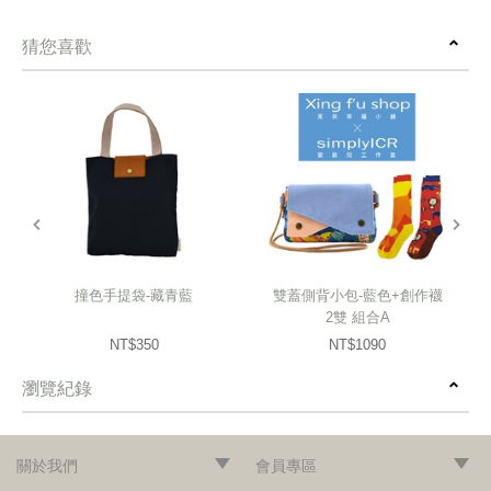
猜您喜歡
prev
next
撞色手提袋-藏青藍
雙蓋側背小包-藍色+創作襪
2雙 組合A
NT$350
NT$1090
瀏覽紀錄
prev
next
關於我們
會員專區