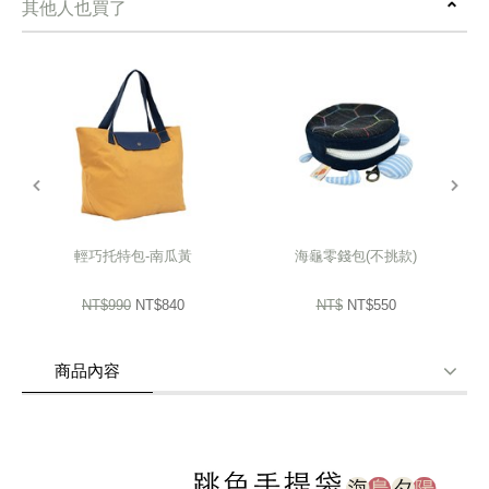
其他人也買了
簡潔休閒的環保手提袋，複合拼接、大容量，可收折。
還有小磁釦，防止物品掉落 ，隨手一拿 就可出門。
簡潔休閒的版型設計，實用性高又輕巧的大容量空間，
柔軟且有著厚度的特選帆布材質，搭配吸力超強的磁扣開口，
prev
next
大開口手提包款，方便置物還能輕鬆分類收納。
注意 ! 照片在不同螢幕上可能產生色差，一律以實品顏色為準喔。
輕巧托特包-南瓜黃
海龜零錢包(不挑款)
NT$990
NT$840
NT$
NT$550
商品內容
商品使用分享
商品評價(0)
我要詢問
(0)