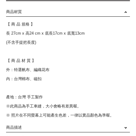
商品材質
【 商 品 規格 】
長 27cm x 高24 cm x 底長17cm x 底寬13cm
(不含手提把長度)
【 商 品 材 質 】
外：特選帆布、編織花布
內：台灣棉布、磁扣
產地：台灣 手工製作
※此商品為手工車縫，大小會略有差異喔。
※ 照片在不同螢幕上可能產生色差，一律以實品顏色為準喔。
商品描述