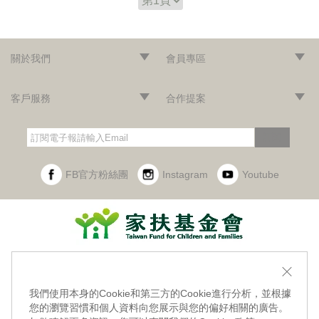
關於我們
會員專區
‧網站導覽
‧品牌故事
‧最新消息
‧隱私權聲明
‧版權聲明
‧會員條款
‧加入會員
‧登入會員
‧訂單查詢
客戶服務
合作提案
‧門市據點
‧海外訂購辦法
‧常見問題
‧購物說明
‧聯絡我們
‧企業採購
‧異業合作
‧歷年合作廠商
訂閱
FB官方粉絲團
Instagram
Youtube
財團法人台灣兒童暨家庭扶助基金會附設幸福小舖
實體門市地址：403台中市西區民權路228號1樓
我們使用本身的Cookie和第三方的Cookie進行分析，並根據
統編：47442956
您的瀏覽習慣和個人資料向您展示與您的偏好相關的廣告。
E-mail:
xingfushop@ccf.org.tw