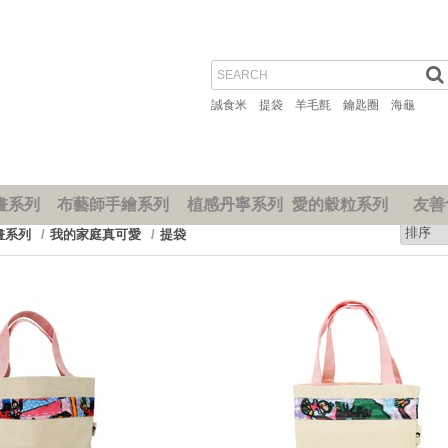
誠食米
提袋
羊毛氈
鑰匙圈
海龜
畫系列
布藝師手繪系列
植感丹寧系列
愛的穀粒系列
友善
畫系列
我的家庭真可愛
提袋
prev
next