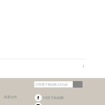
1
訂閱
‧異業合作
FB官方粉絲團