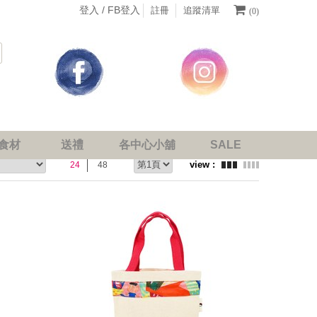
登入 /
FB登入
註冊
追蹤清單
(0)
食材
送禮
各中心小舖
SALE
24
48
prev
next
prev