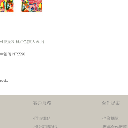
可愛提袋-桃紅色(買大送小)
可愛提袋-桃紅色(買大送小)
590
幸福價 NT$
幸福價 NT$
590
esults
客戶服務
合作提案
‧門市據點
‧企業採購
‧海外訂購辦法
‧歷年合作廠商