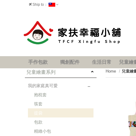
Ship to：
台灣
手作包款
獨創配件
生活日常
兒童繪
Home
兒童繪
兒童繪畫系列
我的家庭真可愛
抱枕套
筷套
提袋
包款
next
精緻小包