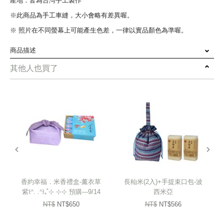
產地：皆為台灣手工製作
※此商品為手工車縫，大小會略有差異喔。
※ 照片在不同螢幕上可能產生色差，一律以實品顏色為準喔。
商品描述
其他人也買了
｜土地的禮讚：友善石虎米｜
選用栽種於石虎棲地週邊的「石虎米」，堅持無農藥、無化肥的環境友
善耕種
透過傳統工法爆製，保留最天然的原味與黑糖香氣，酥脆清甜，是老幼
皆宜、葷素共享的安心滋味
prev
next
｜指尖的靈魂：家扶幸福小舖｜
這份禮盒更包裹著「家扶幸福小舖」媽媽們的堅毅
香約幸福．米香禮盒-薰衣草
長秈米(2入)+手提束口包-波
每一份禮盒的提袋細節，都串連著小舖媽媽們從徬徨到堅定的勇氣
紫꒰ᐢ. .ᐢ꒱₊˚⊹ ⊹⊹ 預購---9/14
西米亞
陸續出貨
NT$
NT$650
NT$
NT$566
從一開始的生疏到一針一線的熟練，將對未來的期盼，細細織進這份承
載希望的贈禮