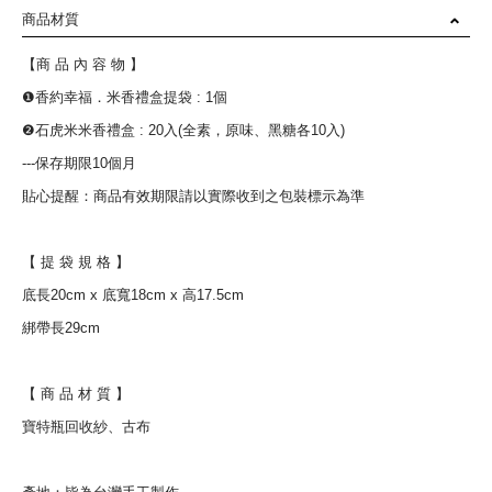
商品材質
【商 品 內 容 物 】
❶香約幸福．米香禮盒提袋 : 1個
❷石虎米米香禮盒 : 20入(全素，原味、黑糖各10入)
---保存期限10個月
貼心提醒：商品有效期限請以實際收到之包裝標示為準
【 提 袋 規 格 】
底長20cm x 底寬18cm x 高17.5cm
綁帶長29cm
【 商 品 材 質 】
寶特瓶回收紗、古布