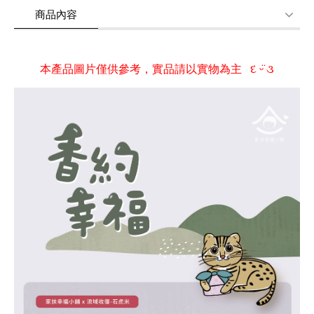
商品內容
家扶幸福小舖 x 流域收復
商品使用分享
商品評價(0)
我要詢問
(0)
攜手把這一切共好收進禮盒
本產品圖片僅供參考，實品請以實物為主 દ ᵕ̈ ૩
當您品嚐這份酥脆的米香，不僅是在支持友善耕作
更是讓小舖媽媽們的靈魂得以在手作中綻放
開出最燦爛、最無所畏懼的模樣
送給你
也送給那個正在慢慢盛開的自己
大宗訂購10盒另有優惠 ･ᴥ･♡♡