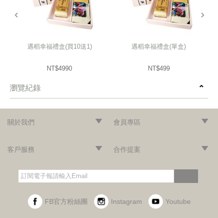
prev
next
遇稻幸福禮盒(買10送1)
遇稻幸福禮盒(單盒)
NT$4990
NT$499
瀏覽紀錄
prev
next
關於我們
會員專區
‧網站導覽
‧品牌故事
‧最新消息
‧隱私權聲明
‧版權聲明
‧會員條款
‧加入會員
‧登入會員
‧訂單查詢
客戶服務
合作提案
‧門市據點
‧海外訂購辦法
‧常見問題
‧購物說明
‧聯絡我們
‧企業採購
‧異業合作
‧歷年合作廠商
訂閱
FB官方粉絲團
Instagram
Youtube