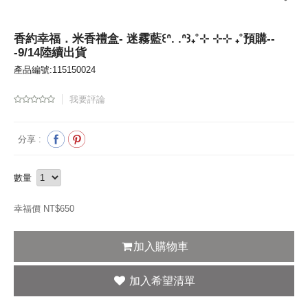
香約幸福．米香禮盒- 迷霧藍꒰ᐢ. .ᐢ꒱₊˚⊹ ⊹⊹ ₊˚預購--
-9/14陸續出貨
產品編號:115150024
我要評論
分享 :
數量
幸福價 NT$
650
加入購物車