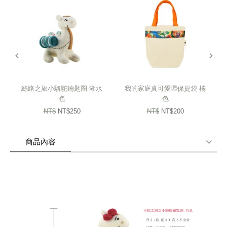
這項傳統工藝也帶給偏鄉僻壤的婦女們就業的機會。
由吉爾吉斯家扶媽媽們純手工製作，
prev
next
每一件商品難免會有些微落差，
但也讓每件商品都屬於獨一無二，
下單前請三思喔!
絲路之旅小駱駝鑰匙圈-湖水
我的家庭真可愛環保提袋-橘
色
色
NT$
NT$250
NT$
NT$200
模樣可愛的小駱駝，
完整收納你所有鑰匙，
商品內容
即使丟在大包包內也不怕找不到。
商品使用分享
商品評價(0)
我要詢問
(0)