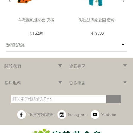
羊毛氈狐狸杯套-亮橘
彩虹鬃馬鑰匙圈-藍綠
NT$290
NT$390
瀏覽紀錄
prev
next
關於我們
會員專區
‧網站導覽
‧品牌故事
‧最新消息
‧隱私權聲明
‧版權聲明
‧會員條款
‧加入會員
‧登入會員
‧訂單查詢
客戶服務
合作提案
‧門市據點
‧海外訂購辦法
‧常見問題
‧購物說明
‧聯絡我們
‧企業採購
‧異業合作
‧歷年合作廠商
訂閱
FB官方粉絲團
Instagram
Youtube