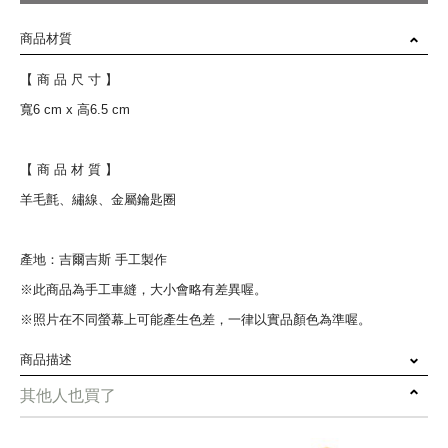
商品材質
【 商 品 尺 寸 】
寬6 cm x 高6.5 cm
【 商 品 材 質 】
羊毛氈、繡線、金屬鑰匙圈
產地：吉爾吉斯 手工製作
※此商品為手工車縫，大小會略有差異喔。
※照片在不同螢幕上可能產生色差，一律以實品顏色為準喔。
商品描述
其他人也買了
來自天山國度的吉爾吉斯，一個中亞內陸國，
傳統手工羊毛氈是是當地人家家戶戶不可缺的室內裝飾品。