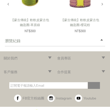
prev
next
【蒙古傳統】軟軟皮蒙古包
【蒙古傳統】軟軟皮蒙古包
鑰匙圈-草原綠
鑰匙圈-櫻花粉
NT$300
NT$300
瀏覽紀錄
prev
next
關於我們
會員專區
‧網站導覽
‧品牌故事
‧最新消息
‧隱私權聲明
‧版權聲明
‧會員條款
‧加入會員
‧登入會員
‧訂單查詢
客戶服務
合作提案
‧門市據點
‧海外訂購辦法
‧常見問題
‧購物說明
‧聯絡我們
‧企業採購
‧異業合作
‧歷年合作廠商
訂閱
FB官方粉絲團
Instagram
Youtube