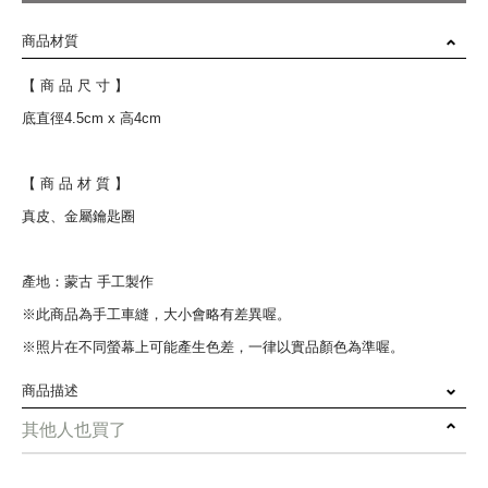
商品材質
【 商 品 尺 寸 】
底直徑4.5cm x 高4cm
【 商 品 材 質 】
真皮、金屬鑰匙圈
產地：蒙古 手工製作
※此商品為手工車縫，大小會略有差異喔。
※照片在不同螢幕上可能產生色差，一律以實品顏色為準喔。
商品描述
其他人也買了
由蒙古家扶希望工坊的媽媽們全手工縫製，
充滿蒙古少數民族的氛圍。