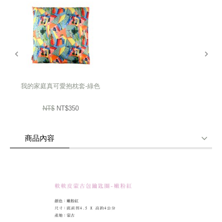
一望無際的清新碧波，密密層層的嫩柔牧草，平展地延伸著。
那星星點點的雪白蒙古包，就像大海上揚起的白帆。
prev
next
炊煙裊裊，蘊含著無限的生命力。
每件商品由媽媽們細膩縫製，
我的家庭真可愛抱枕套-綠色
難免會有些微落差，
NT$
NT$350
不過，也讓每件商品都屬於獨一無二的，
下單前請三思喔!
商品內容
商品使用分享
商品評價(0)
我要詢問
(0)