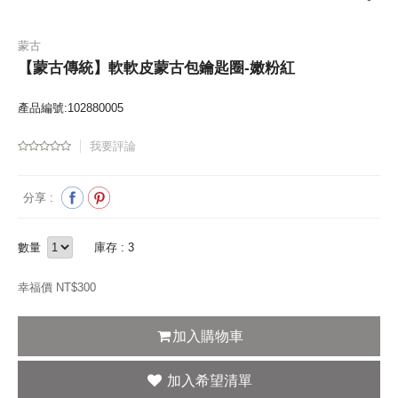
蒙古
【蒙古傳統】軟軟皮蒙古包鑰匙圈-嫩粉紅
產品編號:102880005
我要評論
分享 :
數量
庫存 : 3
幸福價 NT$
300
加入購物車