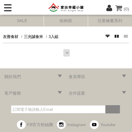
(0)
SALE
收納袋
兒童繪畫系列
友善食材
三光誠食米
3入組
關於我們
會員專區
‧網站導覽
‧品牌故事
‧最新消息
‧隱私權聲明
‧版權聲明
‧會員條款
‧加入會員
‧登入會員
‧訂單查詢
客戶服務
合作提案
‧門市據點
‧海外訂購辦法
‧常見問題
‧購物說明
‧聯絡我們
‧企業採購
‧異業合作
‧歷年合作廠商
訂閱
FB官方粉絲團
Instagram
Youtube