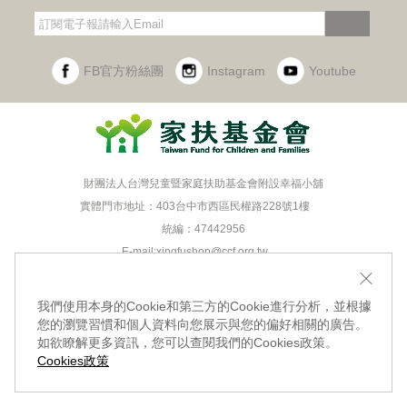
‧門市據點
‧海外訂購辦法
‧常見問題
‧購物說明
‧聯絡我們
‧企業採購
‧異業合作
‧歷年合作廠商
訂閱
FB官方粉絲團
Instagram
Youtube
財團法人台灣兒童暨家庭扶助基金會附設幸福小舖
實體門市地址：403台中市西區民權路228號1樓
統編：47442956
E-mail:
xingfushop@ccf.org.tw
TEL:04-22062085(代表號)
FAX:04-22027303
我們使用本身的Cookie和第三方的Cookie進行分析，並根據
RWD商城建置 尚峪資訊科技
您的瀏覽習慣和個人資料向您展示與您的偏好相關的廣告。
如欲瞭解更多資訊，您可以查閱我們的Cookies政策。
Cookies政策