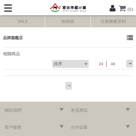
(0)
SALE
收納袋
兒童繪畫系列
品牌旗艦店
相關商品
24
48
關於我們
會員專區
‧網站導覽
‧品牌故事
‧最新消息
‧隱私權聲明
‧版權聲明
‧會員條款
‧加入會員
‧登入會員
‧訂單查詢
客戶服務
合作提案