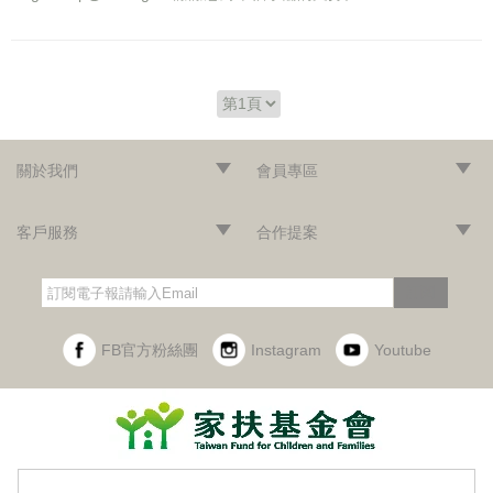
關於我們
會員專區
‧網站導覽
‧品牌故事
‧最新消息
‧隱私權聲明
‧版權聲明
‧會員條款
‧加入會員
‧登入會員
‧訂單查詢
客戶服務
合作提案
‧門市據點
‧海外訂購辦法
‧常見問題
‧購物說明
‧聯絡我們
‧企業採購
‧異業合作
‧歷年合作廠商
訂閱
FB官方粉絲團
Instagram
Youtube
財團法人台灣兒童暨家庭扶助基金會附設幸福小舖