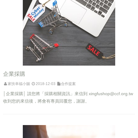
企業採購
家扶幸福小舖
2018-12-03
合作提案
│企業採購│ 請您將「採購相關資訊」來信到
xingfushop@ccf.org.tw
收到您的來信後，將會有專員回覆您，謝謝。